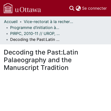
(c
Se connecter
Accueil
Vice-rectorat à la recherche // Office of the V-P, Research
Communautés
Programme d’initiation à la recherche au premier cycle (PIRPC) // Undergraduate Research Opportunity Program (UROP)
et collections
PIRPC, 2010-11 // UROP, 2010-11
Parcourir
Decoding the Past:Latin Palaeography and the Manuscript Tradition
Statistiques
À propos
Decoding the Past:Latin
Palaeography and the
Manuscript Tradition
En cours de chargement...