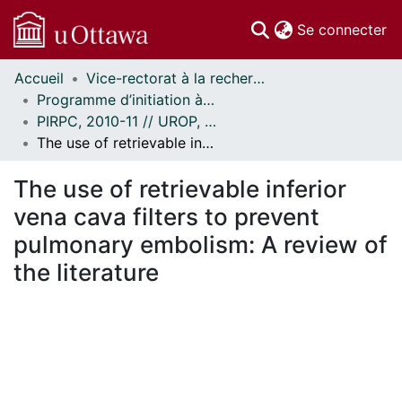
(c
Se connecter
Accueil
Vice-rectorat à la recherche // Office of the V-P, Research
Communautés
Programme d’initiation à la recherche au premier cycle (PIRPC) // Undergraduate Research Opportunity Program (UROP)
et collections
PIRPC, 2010-11 // UROP, 2010-11
Parcourir
The use of retrievable inferior vena cava filters to prevent pulmonary embolism: A review of the literature
Statistiques
À propos
The use of retrievable inferior
vena cava filters to prevent
pulmonary embolism: A review of
the literature