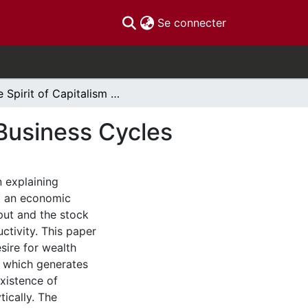
(current)
Se connecter
The Spirit of Capitalism and Expectation Driven Business Cycles
 Business Cycles
n explaining
ct an economic
ut and the stock
tivity. This paper
sire for wealth
s, which generates
xistence of
tically. The