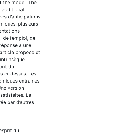
of the model. The
 additional
ocs d’anticipations
miques, plusieurs
entations
 de l’emploi, de
 réponse à une
 article propose et
intrinsèque
prit du
es ci-dessus. Les
nomiques entrainés
Une version
atisfaites. La
ée par d’autres
esprit du