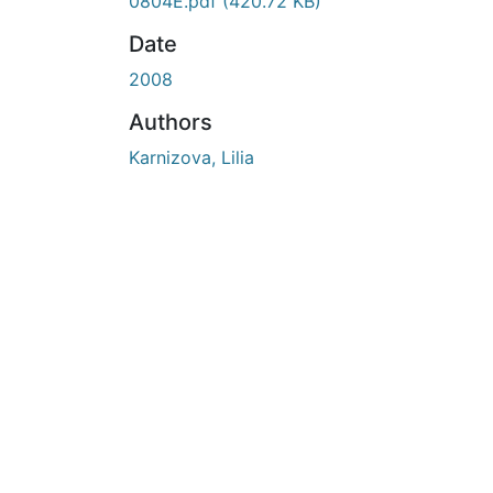
En cours de chargement...
0804E.pdf
(420.72 KB)
Date
2008
Authors
Karnizova, Lilia