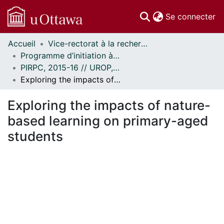
(c
Se connecter
Accueil
Vice-rectorat à la recherche // Office of the V-P, Research
Communautés
Programme d’initiation à la recherche au premier cycle (PIRPC) // Undergraduate Research Opportunity Program (UROP)
et collections
PIRPC, 2015-16 // UROP, 2015-16
Parcourir
Exploring the impacts of nature-based learning on primary-aged students
Statistiques
À propos
Exploring the impacts of nature-
based learning on primary-aged
students