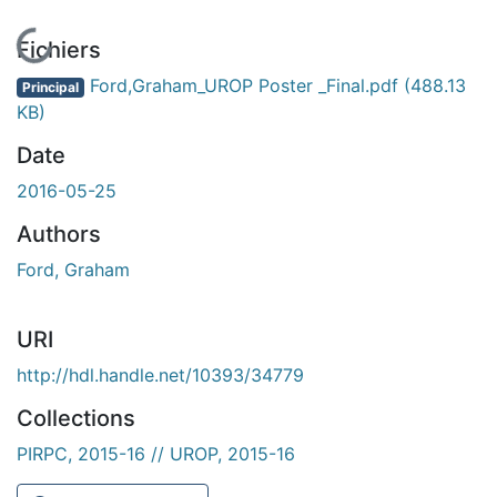
En cours de chargement...
Fichiers
Ford,Graham_UROP Poster _Final.pdf
(488.13
Principal
KB)
Date
2016-05-25
Authors
Ford, Graham
URI
http://hdl.handle.net/10393/34779
Collections
PIRPC, 2015-16 // UROP, 2015-16