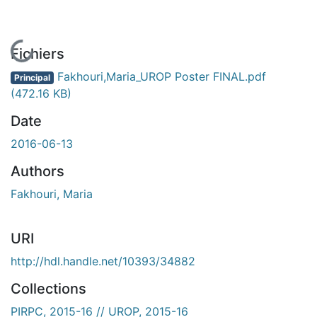
En cours de chargement...
Fichiers
Fakhouri,Maria_UROP Poster FINAL.pdf
Principal
(472.16 KB)
Date
2016-06-13
Authors
Fakhouri, Maria
URI
http://hdl.handle.net/10393/34882
Collections
PIRPC, 2015-16 // UROP, 2015-16