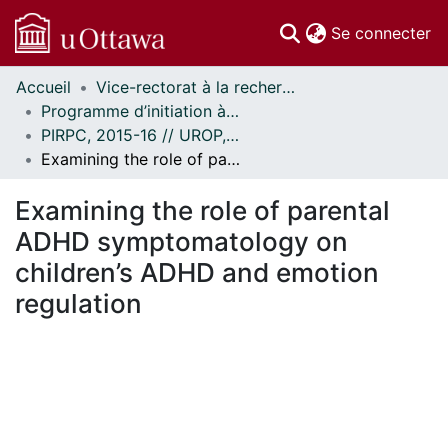
(c
Se connecter
Accueil
Vice-rectorat à la recherche // Office of the V-P, Research
Communautés
Programme d’initiation à la recherche au premier cycle (PIRPC) // Undergraduate Research Opportunity Program (UROP)
et collections
PIRPC, 2015-16 // UROP, 2015-16
Parcourir
Examining the role of parental ADHD symptomatology on children’s ADHD and emotion regulation
Statistiques
À propos
Examining the role of parental
ADHD symptomatology on
children’s ADHD and emotion
regulation