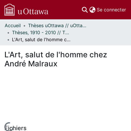
(c
Se connecter
Accueil
Thèses uOttawa // uOttawa Theses
Communautés
Thèses, 1910 - 2010 // Theses, 1910 - 2010
et collections
L'Art, salut de l'homme chez André Malraux
Parcourir
Statistiques
L'Art, salut de l'homme chez
À propos
André Malraux
Fichiers