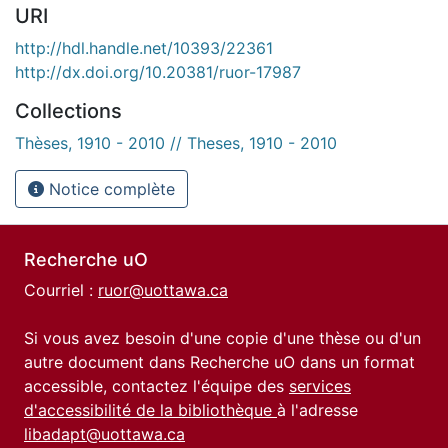
URI
http://hdl.handle.net/10393/22361
http://dx.doi.org/10.20381/ruor-17987
Collections
Thèses, 1910 - 2010 // Theses, 1910 - 2010
Notice complète
Recherche uO
Courriel :
ruor@uottawa.ca
Si vous avez besoin d'une copie d'une thèse ou d'un
autre document dans Recherche uO dans un format
accessible, contactez l'équipe des
services
d'accessibilité de la bibliothèque
à l'adresse
libadapt@uottawa.ca