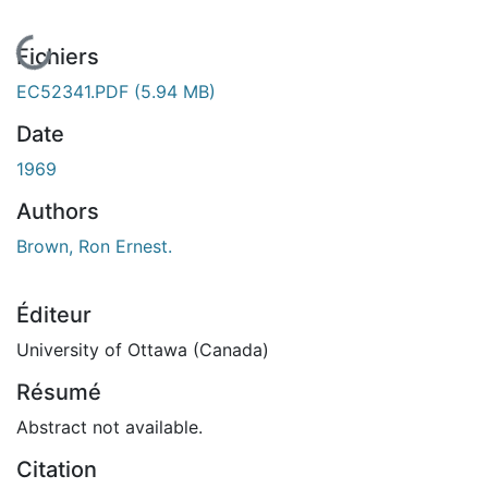
En cours de chargement...
Fichiers
EC52341.PDF
(5.94 MB)
Date
1969
Authors
Brown, Ron Ernest.
Éditeur
University of Ottawa (Canada)
Résumé
Abstract not available.
Citation