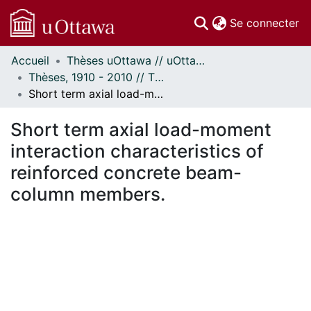
(c
Se connecter
Accueil
Thèses uOttawa // uOttawa Theses
Communautés
Thèses, 1910 - 2010 // Theses, 1910 - 2010
et collections
Short term axial load-moment interaction characteristics of reinforced concrete beam-column members.
Parcourir
Statistiques
Short term axial load-moment
À propos
interaction characteristics of
reinforced concrete beam-
column members.