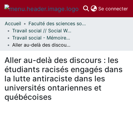
(c
Se connecter
Accueil
Faculté des sciences sociales // Faculty of Social Sciences
Communautés
Travail social // Social Work
et collections
Travail social - Mémoires // Social Work - Research Papers
Parcourir
Aller au-delà des discours : les étudiants racisés engagés dans la lutte antiraciste dans les universités ontariennes et québécoises
Statistiques
À propos
Aller au-delà des discours : les
étudiants racisés engagés dans
la lutte antiraciste dans les
universités ontariennes et
québécoises