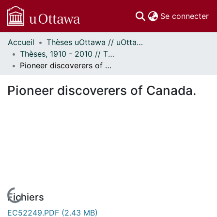
(c
Se connecter
Accueil
Thèses uOttawa // uOttawa Theses
Communautés
Thèses, 1910 - 2010 // Theses, 1910 - 2010
et collections
Pioneer discoverers of Canada.
Parcourir
Statistiques
Pioneer discoverers of Canada.
À propos
En cours de chargement...
Fichiers
EC52249.PDF
(2.43 MB)