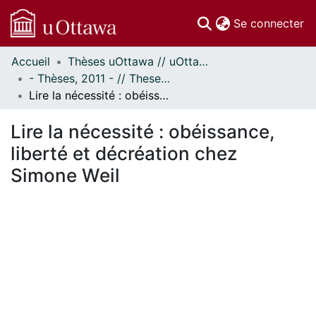
(c
Se connecter
Accueil
Thèses uOttawa // uOttawa Theses
Communautés
- Thèses, 2011 - // Theses, 2011 -
et collections
Lire la nécessité : obéissance, liberté et décréation chez Simone Weil
Parcourir
Statistiques
Lire la nécessité : obéissance,
À propos
liberté et décréation chez
Simone Weil