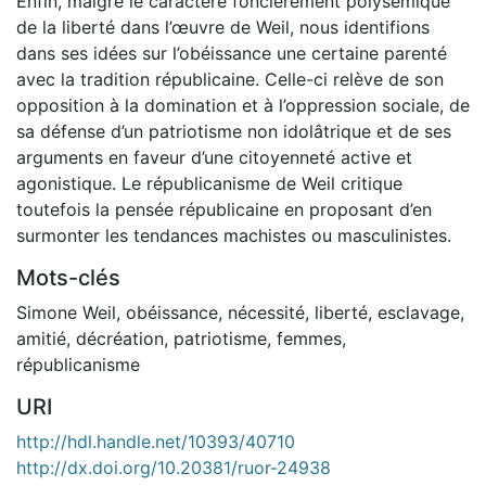
Enfin, malgré le caractère foncièrement polysémique
de la liberté dans l’œuvre de Weil, nous identifions
dans ses idées sur l’obéissance une certaine parenté
avec la tradition républicaine. Celle-ci relève de son
opposition à la domination et à l’oppression sociale, de
sa défense d’un patriotisme non idolâtrique et de ses
arguments en faveur d’une citoyenneté active et
agonistique. Le républicanisme de Weil critique
toutefois la pensée républicaine en proposant d’en
surmonter les tendances machistes ou masculinistes.
Mots-clés
Simone Weil
,
obéissance
,
nécessité
,
liberté
,
esclavage
,
amitié
,
décréation
,
patriotisme
,
femmes
,
républicanisme
URI
http://hdl.handle.net/10393/40710
http://dx.doi.org/10.20381/ruor-24938