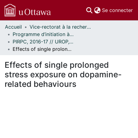
(c
Se connecter
Accueil
Vice-rectorat à la recherche // Office of the V-P, Research
Communautés
Programme d’initiation à la recherche au premier cycle (PIRPC) // Undergraduate Research Opportunity Program (UROP)
et collections
PIRPC, 2016-17 // UROP, 2016-17
Parcourir
Effects of single prolonged stress exposure on dopamine-related behaviours
Statistiques
À propos
Effects of single prolonged
stress exposure on dopamine-
related behaviours
En cours de chargement...