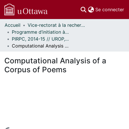
(c
Se connecter
Accueil
Vice-rectorat à la recherche // Office of the V-P, Research
Communautés
Programme d’initiation à la recherche au premier cycle (PIRPC) // Undergraduate Research Opportunity Program (UROP)
et collections
PIRPC, 2014-15 // UROP, 2014-15
Parcourir
Computational Analysis of a Corpus of Poems
Statistiques
À propos
Computational Analysis of a
Corpus of Poems
En cours de chargement...