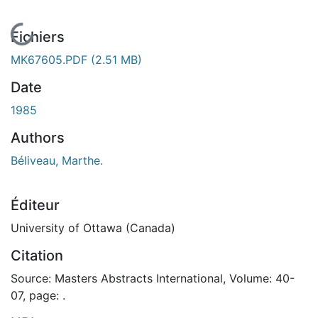
En cours de chargement...
Fichiers
MK67605.PDF
(2.51 MB)
Date
1985
Authors
Béliveau, Marthe.
Éditeur
University of Ottawa (Canada)
Citation
Source: Masters Abstracts International, Volume: 40-
07, page: .