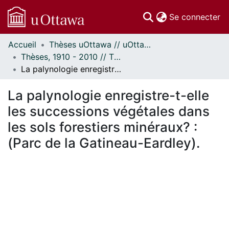
(c
Se connecter
Accueil
Thèses uOttawa // uOttawa Theses
Communautés
Thèses, 1910 - 2010 // Theses, 1910 - 2010
et collections
La palynologie enregistre-t-elle les successions végétales dans les sols forestiers minéraux? : (Parc de la Gatineau-Eardley).
Parcourir
Statistiques
La palynologie enregistre-t-elle
À propos
les successions végétales dans
les sols forestiers minéraux? :
(Parc de la Gatineau-Eardley).