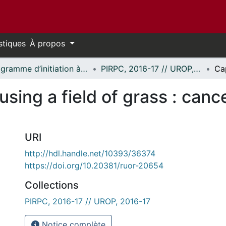
stiques
À propos
Programme d’initiation à la recherche au premier cycle (PIRPC) // Undergraduate Research Opportunity Program (UROP)
PIRPC, 2016-17 // UROP, 2016-17
sing a field of grass : canc
URI
http://hdl.handle.net/10393/36374
https://doi.org/10.20381/ruor-20654
Collections
PIRPC, 2016-17 // UROP, 2016-17
Notice complète