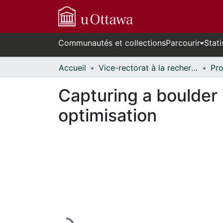
Communautés et collections
Parcourir
Stati
Accueil
Vice-rectorat à la recherche // Office of the V-P, Research
Capturing a boulder u
optimisation
En cours de chargement...