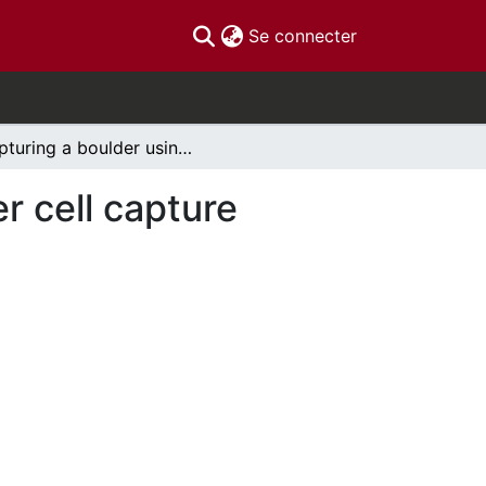
(current)
Se connecter
Capturing a boulder using a field of grass : cancer cell capture optimisation
er cell capture