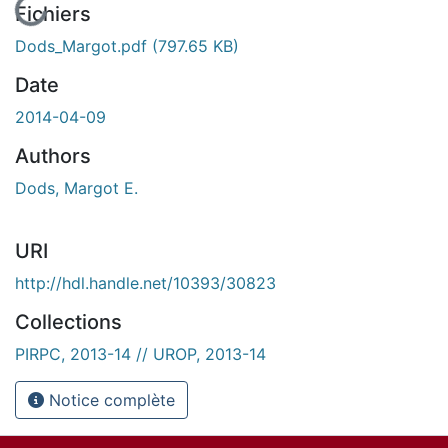
En cours de chargement...
Fichiers
Dods_Margot.pdf
(797.65 KB)
Date
2014-04-09
Authors
Dods, Margot E.
URI
http://hdl.handle.net/10393/30823
Collections
PIRPC, 2013-14 // UROP, 2013-14
Notice complète