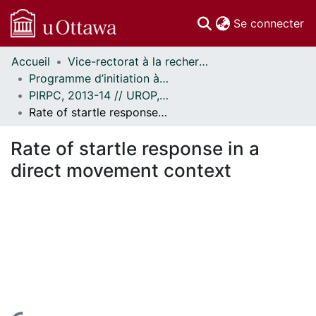
(c
Se connecter
Accueil
Vice-rectorat à la recherche // Office of the V-P, Research
Communautés
Programme d’initiation à la recherche au premier cycle (PIRPC) // Undergraduate Research Opportunity Program (UROP)
et collections
PIRPC, 2013-14 // UROP, 2013-14
Parcourir
Rate of startle response in a direct movement context
Statistiques
À propos
Rate of startle response in a
direct movement context