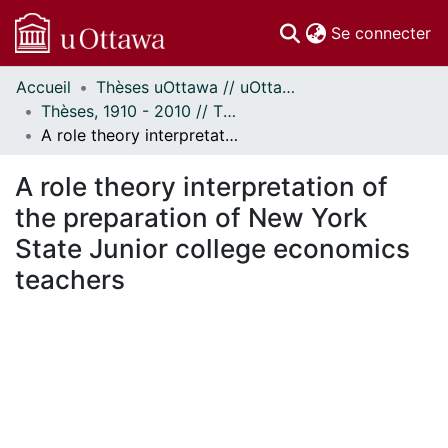
(c
Se connecter
Accueil
Thèses uOttawa // uOttawa Theses
Communautés
Thèses, 1910 - 2010 // Theses, 1910 - 2010
et collections
A role theory interpretation of the preparation of New York State Junior college economics teachers
Parcourir
Statistiques
A role theory interpretation of
À propos
the preparation of New York
State Junior college economics
teachers