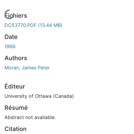
En cours de chargement...
Fichiers
DC53770.PDF
(13.44 MB)
Date
1966
Authors
Moran, James Peter
Éditeur
University of Ottawa (Canada)
Résumé
Abstract not available.
Citation