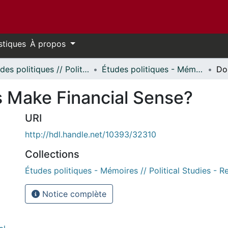
stiques
À propos
Études politiques // Political Studies
Études politiques - Mémoires // Political Studies - Research Papers
 Make Financial Sense?
URI
http://hdl.handle.net/10393/32310
Collections
Études politiques - Mémoires // Political Studies - 
Notice complète