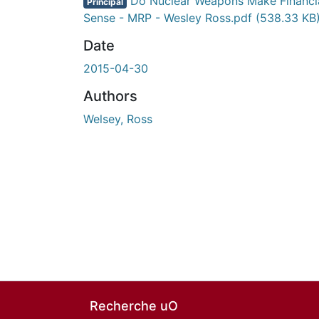
Do Nuclear Weapons Make Financi
Principal
Sense - MRP - Wesley Ross.pdf
(538.33 KB
Date
2015-04-30
Authors
Welsey, Ross
Recherche uO