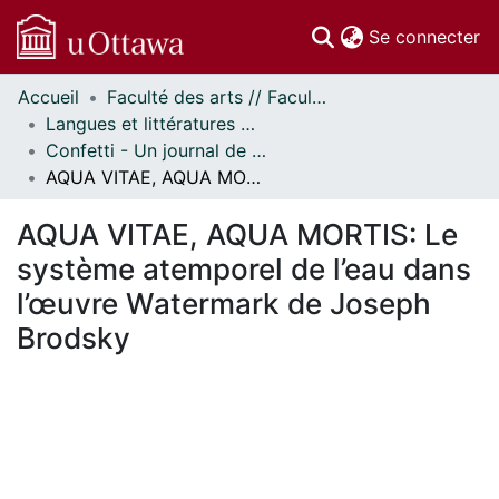
(c
Se connecter
Accueil
Faculté des arts // Faculty of Arts
Communautés
Langues et littératures modernes // Modern Languages and Literatures
et collections
Confetti - Un journal de littératures et cultures du monde // Confetti - A World Literatures and Cultures Journal
Parcourir
AQUA VITAE, AQUA MORTIS: Le système atemporel de l’eau dans l’œuvre Watermark de Joseph Brodsky
Statistiques
À propos
AQUA VITAE, AQUA MORTIS: Le
système atemporel de l’eau dans
l’œuvre Watermark de Joseph
Brodsky