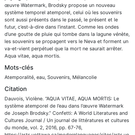
œuvre Watermark, Brodsky propose un nouveau
système temporel atemporel, celui où les souvenirs
sont aussi présents dans le passé, le présent et le
futur, c’est-à-dire dans l’instant. Comme les ondes
d’une goutte de pluie qui tombe dans la lagune vénète,
les souvenirs se propagent vers le Neva et forment un
va-et-vient perpétuel que la mort ne saurait arrêter.
Aqua vitae, aqua mortis.
Mots-clés
Atemporalité
,
eau
,
Souvenirs
,
Mélancolie
Citation
Dauvois, Violène. “AQUA VITAE, AQUA MORTIS: Le
système atemporel de l’eau dans l’œuvre Watermark
de Joseph Brodsky.” Confetti: A World Literatures and
Cultures Journal / Un journal de littératures et cultures
du monde, vol. 2, 2016, pp. 67-76,
https://arts.uottawa.ca/modernlanguages/sites/arts.uo