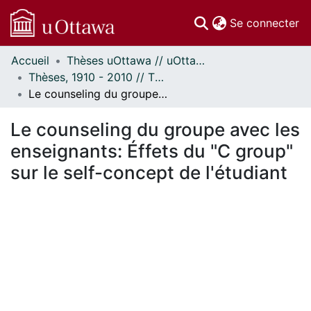
(c
Se connecter
Accueil
Thèses uOttawa // uOttawa Theses
Communautés
Thèses, 1910 - 2010 // Theses, 1910 - 2010
et collections
Le counseling du groupe avec les enseignants: Éffets du "C group" sur le self-concept de l'étudiant
Parcourir
Statistiques
Le counseling du groupe avec les
À propos
enseignants: Éffets du "C group"
sur le self-concept de l'étudiant
En cours de chargement...