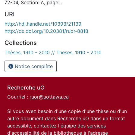
72-04, Section: A, page: .
URI
http://hdl.handle.net/10393/21139
http://dx.doi.org/10.20381/ruor-8818
Collections
Thèses, 1910 - 2010 // Theses, 1910 - 2010
Notice complète
Recherche uO
Courriel :
ruor@uottawa.ca
Si vous avez besoin d'une copie d'une thèse ou d'un
autre document dans Recherche uO dans un format
accessible, contactez l'équipe des
services
d'accessibilité de la bibliothèque
à l'adresse