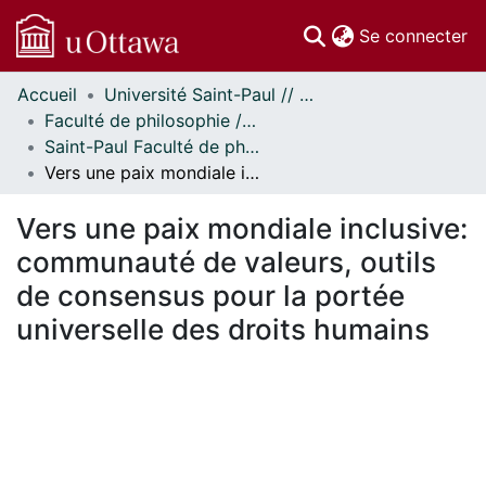
(c
Se connecter
Accueil
Université Saint-Paul // Saint Paul University
Communautés
Faculté de philosophie // Faculty of Philosophy
et collections
Saint-Paul Faculté de philosophie - Mémoires // Saint Paul Faculty of Philosophy - Research Papers
Parcourir
Vers une paix mondiale inclusive: communauté de valeurs, outils de consensus pour la portée universelle des droits humains
Statistiques
À propos
Vers une paix mondiale inclusive:
communauté de valeurs, outils
de consensus pour la portée
universelle des droits humains