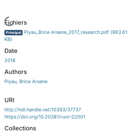
En cours de chargement...
Fichiers
Piyau_Brice Arsene_2017_research.pdf
(963.61
Principal
KB)
Date
2018
Authors
Piyau, Brice Arsene
URI
http://hdl.handle.net/10393/37737
https://doi.org/10.20381/ruor-22001
Collections