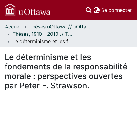
(c
Se connecter
Accueil
Thèses uOttawa // uOttawa Theses
Communautés
Thèses, 1910 - 2010 // Theses, 1910 - 2010
et collections
Le déterminisme et les fondements de la responsabilité morale : perspectives ouvertes par Peter F. Strawson.
Parcourir
Statistiques
Le déterminisme et les
À propos
fondements de la responsabilité
morale : perspectives ouvertes
par Peter F. Strawson.