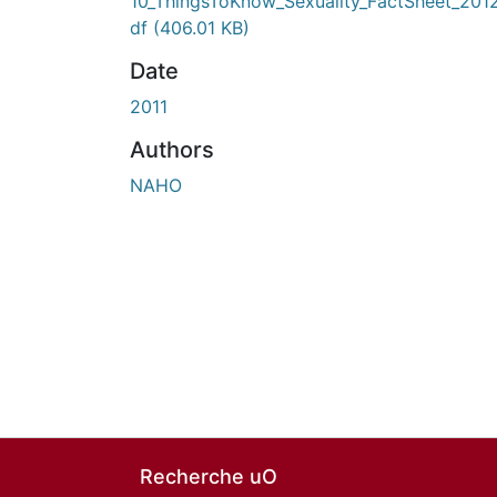
10_ThingsToKnow_Sexuality_FactSheet_201
df
(406.01 KB)
Date
2011
Authors
NAHO
Recherche uO