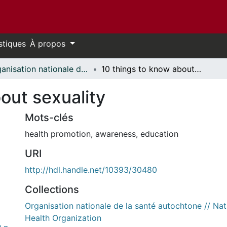
stiques
À propos
Organisation nationale de la santé autochtone // National Aboriginal Health Organization
10 things to know about sexuality
out sexuality
Mots-clés
health promotion
,
awareness
,
education
URI
http://hdl.handle.net/10393/30480
Collections
Organisation nationale de la santé autochtone // Nat
Health Organization