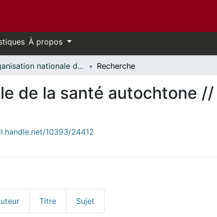
stiques
À propos
Organisation nationale de la santé autochtone // National Aboriginal Health Organization
Recherche
le de la santé autochtone //
dl.handle.net/10393/24412
uteur
Titre
Sujet