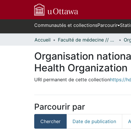
Communautés et collections
Parcourir
Stati
Accueil
Faculté de médecine // Faculty of Medicine
Organisation nationa
Health Organization
URI permanent de cette collection
https://h
Parcourir par
Chercher
Date de publication
A