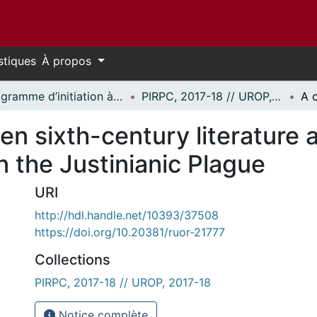
stiques
À propos
Programme d’initiation à la recherche au premier cycle (PIRPC) // Undergraduate Research Opportunity Program (UROP)
PIRPC, 2017-18 // UROP, 2017-18
n sixth-century literature
n the Justinianic Plague
URI
http://hdl.handle.net/10393/37508
https://doi.org/10.20381/ruor-21777
Collections
PIRPC, 2017-18 // UROP, 2017-18
Notice complète