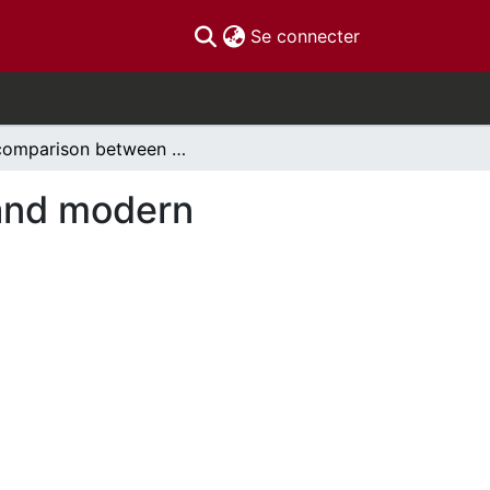
(current)
Se connecter
A comparison between sixth-century literature and modern scientific research on the Justinianic Plague
 and modern