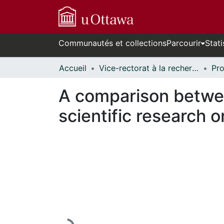
Communautés et collections
Parcourir
Stati
Accueil
Vice-rectorat à la recherche // Office of the V-P, Research
A comparison betwee
scientific research o
En cours de chargement...