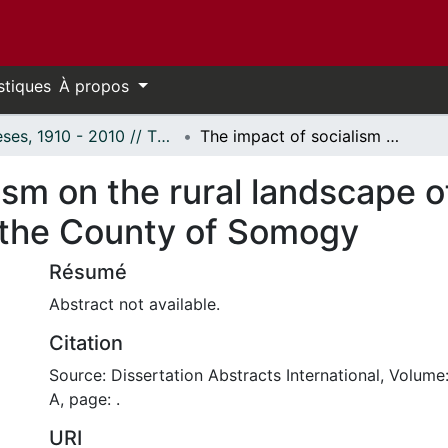
stiques
À propos
Thèses, 1910 - 2010 // Theses, 1910 - 2010
The impact of socialism on the rural landscape of Hungary: With special reference to the County of Somogy
ism on the rural landscape 
o the County of Somogy
Résumé
Abstract not available.
Citation
Source: Dissertation Abstracts International, Volume
A, page: .
URI