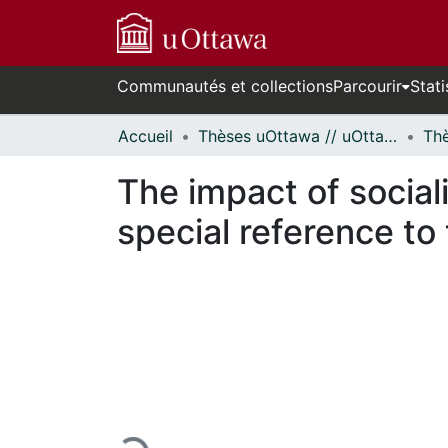
Communautés et collections
Parcourir
Stati
Accueil
Thèses uOttawa // uOttawa Theses
The impact of social
special reference t
En cours de chargement...