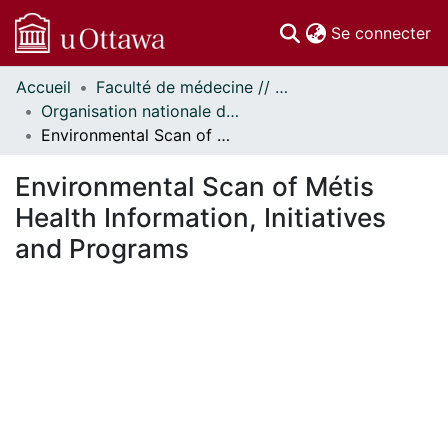
(c
Se connecter
Accueil
Faculté de médecine // Faculty of Medicine
Communautés
Organisation nationale de la santé autochtone // National Aboriginal Health Organization
et collections
Environmental Scan of Métis Health Information, Initiatives and Programs
Parcourir
Statistiques
Environmental Scan of Métis
À propos
Health Information, Initiatives
and Programs