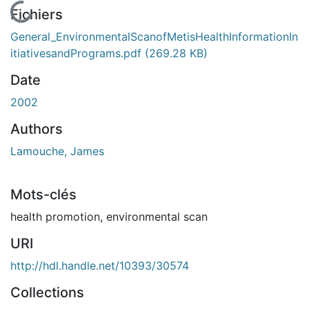
En cours de chargement...
Fichiers
General_EnvironmentalScanofMetisHealthInformationIn
itiativesandPrograms.pdf
(269.28 KB)
Date
2002
Authors
Lamouche, James
Mots-clés
health promotion
,
environmental scan
URI
http://hdl.handle.net/10393/30574
Collections