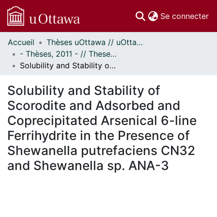
(c
Se connecter
Accueil
Thèses uOttawa // uOttawa Theses
Communautés
- Thèses, 2011 - // Theses, 2011 -
et collections
Solubility and Stability of Scorodite and Adsorbed and Coprecipitated Arsenical 6-line Ferrihydrite in the Presence of Shewanella putrefaciens CN32 and Shewanella sp. ANA-3
Parcourir
Statistiques
Solubility and Stability of
À propos
Scorodite and Adsorbed and
Coprecipitated Arsenical 6-line
Ferrihydrite in the Presence of
Shewanella putrefaciens CN32
and Shewanella sp. ANA-3