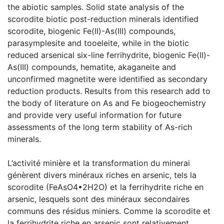
the abiotic samples. Solid state analysis of the
scorodite biotic post-reduction minerals identified
scorodite, biogenic Fe(II)-As(III) compounds,
parasymplesite and tooeleite, while in the biotic
reduced arsenical six-line ferrihydrite, biogenic Fe(II)-
As(III) compounds, hematite, akaganeite and
unconfirmed magnetite were identified as secondary
reduction products. Results from this research add to
the body of literature on As and Fe biogeochemistry
and provide very useful information for future
assessments of the long term stability of As-rich
minerals.
L’activité minière et la transformation du minerai
génèrent divers minéraux riches en arsenic, tels la
scorodite (FeAsO4•2H2O) et la ferrihydrite riche en
arsenic, lesquels sont des minéraux secondaires
communs des résidus miniers. Comme la scorodite et
la ferrihydrite riche en arsenic sont relativement