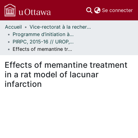
(c
Se connecter
Accueil
Vice-rectorat à la recherche // Office of the V-P, Research
Communautés
Programme d’initiation à la recherche au premier cycle (PIRPC) // Undergraduate Research Opportunity Program (UROP)
et collections
PIRPC, 2015-16 // UROP, 2015-16
Parcourir
Effects of memantine treatment in a rat model of lacunar infarction
Statistiques
À propos
Effects of memantine treatment
in a rat model of lacunar
infarction