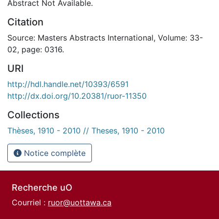
Abstract Not Available.
Citation
Source: Masters Abstracts International, Volume: 33-
02, page: 0316.
URI
http://hdl.handle.net/10393/6591
http://dx.doi.org/10.20381/ruor-11350
Collections
Thèses, 1910 - 2010 // Theses, 1910 - 2010
Notice complète
Recherche uO
Courriel :
ruor@uottawa.ca