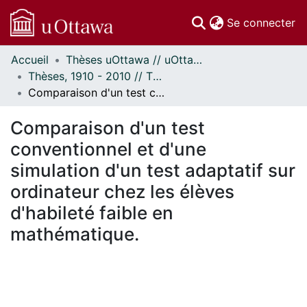
(c
Se connecter
Accueil
Thèses uOttawa // uOttawa Theses
Communautés
Thèses, 1910 - 2010 // Theses, 1910 - 2010
et collections
Comparaison d'un test conventionnel et d'une simulation d'un test adaptatif sur ordinateur chez les élèves d'habileté faible en mathématique.
Parcourir
Statistiques
Comparaison d'un test
À propos
conventionnel et d'une
simulation d'un test adaptatif sur
ordinateur chez les élèves
d'habileté faible en
mathématique.