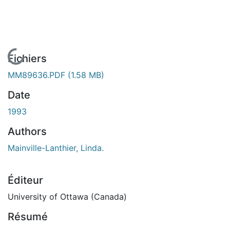
En cours de chargement...
Fichiers
MM89636.PDF
(1.58 MB)
Date
1993
Authors
Mainville-Lanthier, Linda.
Éditeur
University of Ottawa (Canada)
Résumé