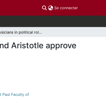
(current)
Se connecter
Physicians in political roles: would Hippocrates and Aristotle approve ?
and Aristotle approve
t Paul Faculty of