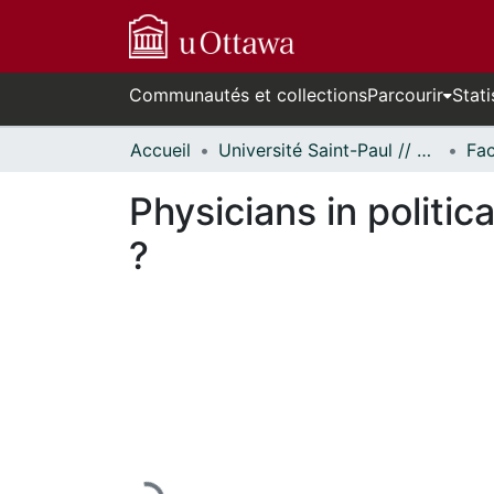
Communautés et collections
Parcourir
Stati
Accueil
Université Saint-Paul // Saint Paul University
Physicians in politic
?
En cours de chargement...