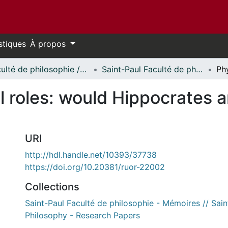
stiques
À propos
Faculté de philosophie // Faculty of Philosophy
Saint-Paul Faculté de philosophie - Mémoires // Saint Paul Faculty of Philosophy - Research Papers
al roles: would Hippocrates 
URI
http://hdl.handle.net/10393/37738
https://doi.org/10.20381/ruor-22002
Collections
Saint-Paul Faculté de philosophie - Mémoires // Sain
Philosophy - Research Papers