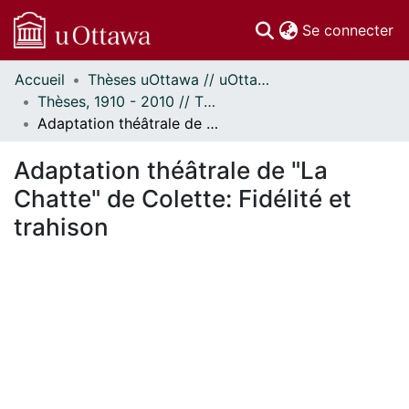
(c
Se connecter
Accueil
Thèses uOttawa // uOttawa Theses
Communautés
Thèses, 1910 - 2010 // Theses, 1910 - 2010
et collections
Adaptation théâtrale de "La Chatte" de Colette: Fidélité et trahison
Parcourir
Statistiques
Adaptation théâtrale de "La
À propos
Chatte" de Colette: Fidélité et
trahison
ment...