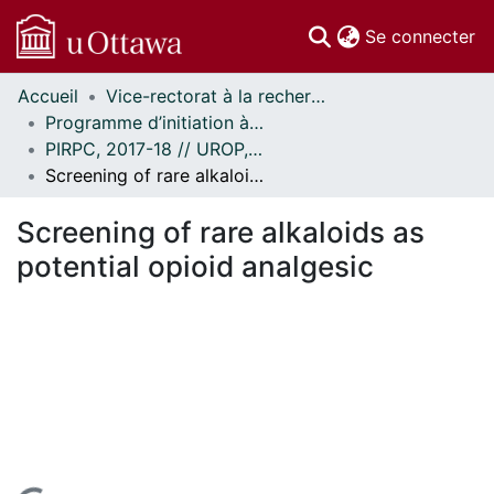
(c
Se connecter
Accueil
Vice-rectorat à la recherche // Office of the V-P, Research
Communautés
Programme d’initiation à la recherche au premier cycle (PIRPC) // Undergraduate Research Opportunity Program (UROP)
et collections
PIRPC, 2017-18 // UROP, 2017-18
Parcourir
Screening of rare alkaloids as potential opioid analgesic
Statistiques
À propos
Screening of rare alkaloids as
potential opioid analgesic