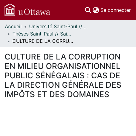
(c
Se connecter
Accueil
Université Saint-Paul // Saint Paul University
Communautés
Thèses Saint-Paul // Saint Paul Theses
et collections
CULTURE DE LA CORRUPTION EN MILIEU ORGANISATIONNEL PUBLIC SÉNÉGALAIS : CAS DE LA DIRECTION GÉNÉRALE DES IMPÔTS ET DES DOMAINES
Parcourir
Statistiques
CULTURE DE LA CORRUPTION
À propos
EN MILIEU ORGANISATIONNEL
PUBLIC SÉNÉGALAIS : CAS DE
LA DIRECTION GÉNÉRALE DES
IMPÔTS ET DES DOMAINES