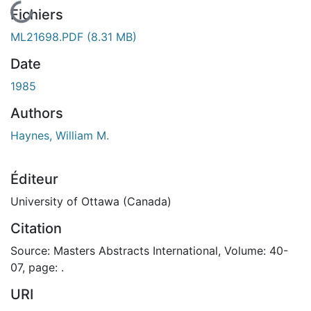
En cours de chargement...
Fichiers
ML21698.PDF
(8.31 MB)
Date
1985
Authors
Haynes, William M.
Éditeur
University of Ottawa (Canada)
Citation
Source: Masters Abstracts International, Volume: 40-
07, page: .
URI