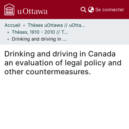
(c
Se connecter
Accueil
Thèses uOttawa // uOttawa Theses
Communautés
Thèses, 1910 - 2010 // Theses, 1910 - 2010
et collections
Drinking and driving in Canada an evaluation of legal policy and other countermeasures.
Parcourir
Statistiques
Drinking and driving in Canada
À propos
an evaluation of legal policy and
other countermeasures.