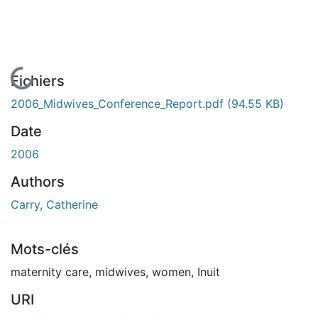
En cours de chargement...
Fichiers
2006_Midwives_Conference_Report.pdf
(94.55 KB)
Date
2006
Authors
Carry, Catherine
Mots-clés
maternity care
,
midwives
,
women
,
Inuit
URI