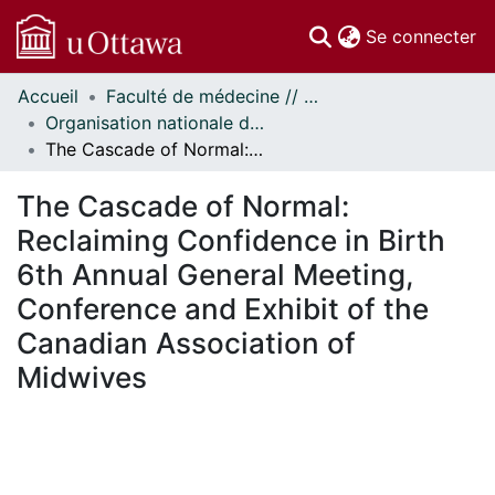
(c
Se connecter
Accueil
Faculté de médecine // Faculty of Medicine
Communautés
Organisation nationale de la santé autochtone // National Aboriginal Health Organization
et collections
The Cascade of Normal: Reclaiming Confidence in Birth 6th Annual General Meeting, Conference and Exhibit of the Canadian Association of Midwives
Parcourir
Statistiques
The Cascade of Normal:
À propos
Reclaiming Confidence in Birth
6th Annual General Meeting,
Conference and Exhibit of the
Canadian Association of
Midwives