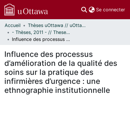
(c
Se connecter
Accueil
Thèses uOttawa // uOttawa Theses
Communautés
- Thèses, 2011 - // Theses, 2011 -
et collections
Influence des processus d’amélioration de la qualité des soins sur la pratique des infirmières d’urgence : une ethnographie institutionnelle
Parcourir
Statistiques
Influence des processus
À propos
d’amélioration de la qualité des
soins sur la pratique des
infirmières d’urgence : une
ethnographie institutionnelle