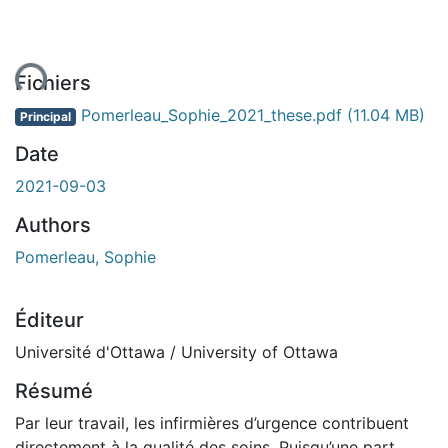
ent...
Fichiers
Pomerleau_Sophie_2021_these.pdf
(11.04 MB)
Principal
Date
2021-09-03
Authors
Pomerleau, Sophie
Éditeur
Université d'Ottawa / University of Ottawa
Résumé
Par leur travail, les infirmières d’urgence contribuent
directement à la qualité des soins. Puisqu’une part