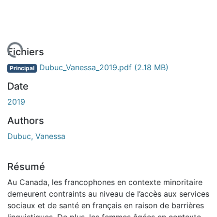
 de chargement...
Fichiers
Dubuc_Vanessa_2019.pdf
(2.18 MB)
Principal
Date
2019
Authors
Dubuc, Vanessa
Résumé
Au Canada, les francophones en contexte minoritaire
demeurent contraints au niveau de l’accès aux services
sociaux et de santé en français en raison de barrières
linguistiques. De plus, les femmes âgées en contexte