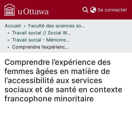
(c
Se connecter
Accueil
Faculté des sciences sociales // Faculty of Social Sciences
Communautés
Travail social // Social Work
et collections
Travail social - Mémoires // Social Work - Research Papers
Parcourir
Comprendre l’expérience des femmes âgées en matière de l’accessibilité aux services sociaux et de santé en contexte francophone minoritaire
Statistiques
À propos
Comprendre l’expérience des
femmes âgées en matière de
l’accessibilité aux services
sociaux et de santé en contexte
francophone minoritaire