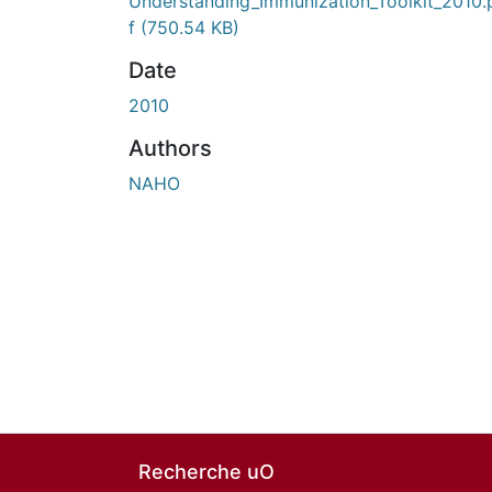
Understanding_Immunization_Toolkit_2010.
f
(750.54 KB)
Date
2010
Authors
NAHO
Recherche uO