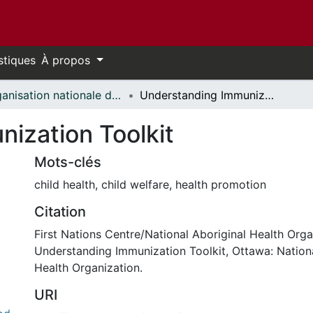
stiques
À propos
Organisation nationale de la santé autochtone // National Aboriginal Health Organization
Understanding Immunization Toolkit
ization Toolkit
Mots-clés
child health
,
child welfare
,
health promotion
Citation
First Nations Centre/National Aboriginal Health Orga
Understanding Immunization Toolkit, Ottawa: Nationa
Health Organization.
URI