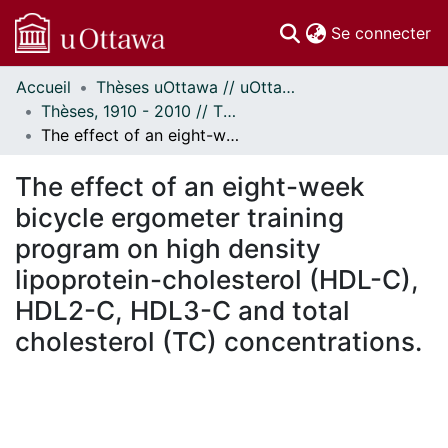
(c
Se connecter
Accueil
Thèses uOttawa // uOttawa Theses
Communautés
Thèses, 1910 - 2010 // Theses, 1910 - 2010
et collections
The effect of an eight-week bicycle ergometer training program on high density lipoprotein-cholesterol (HDL-C), HDL2-C, HDL3-C and total cholesterol (TC) concentrations.
Parcourir
Statistiques
The effect of an eight-week
À propos
bicycle ergometer training
program on high density
lipoprotein-cholesterol (HDL-C),
HDL2-C, HDL3-C and total
cholesterol (TC) concentrations.