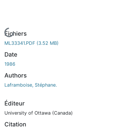
En cours de chargement...
Fichiers
ML33341.PDF
(3.52 MB)
Date
1986
Authors
Laframboise, Stéphane.
Éditeur
University of Ottawa (Canada)
Citation