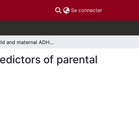
(current)
Se connecter
Child and maternal ADHD symptomatology as predictors of parental self-efficacy
dictors of parental