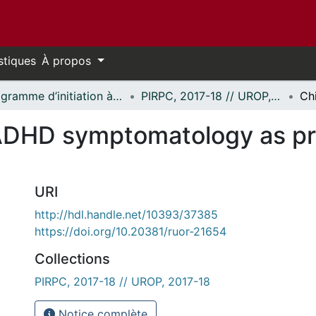
stiques
À propos
Programme d’initiation à la recherche au premier cycle (PIRPC) // Undergraduate Research Opportunity Program (UROP)
PIRPC, 2017-18 // UROP, 2017-18
ADHD symptomatology as pre
URI
http://hdl.handle.net/10393/37385
https://doi.org/10.20381/ruor-21654
Collections
PIRPC, 2017-18 // UROP, 2017-18
Notice complète