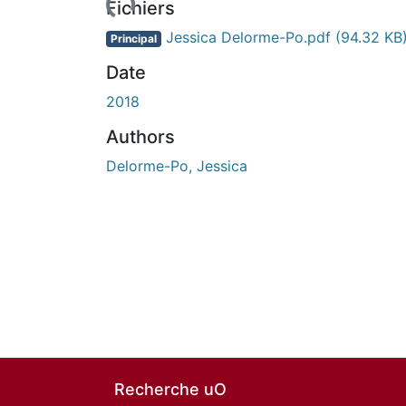
urs de chargement...
Fichiers
Jessica Delorme-Po.pdf
(94.32 KB
Principal
Date
2018
Authors
Delorme-Po, Jessica
Recherche uO