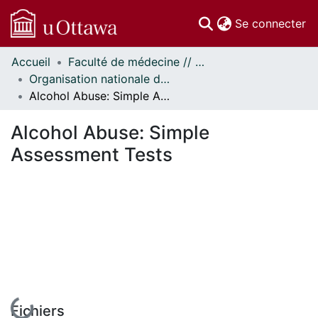
(c
Se connecter
Accueil
Faculté de médecine // Faculty of Medicine
Communautés
Organisation nationale de la santé autochtone // National Aboriginal Health Organization
et collections
Alcohol Abuse: Simple Assessment Tests
Parcourir
Statistiques
Alcohol Abuse: Simple
À propos
Assessment Tests
En cours de chargement...
Fichiers