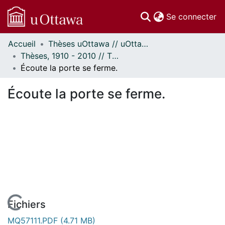
(c
Se connecter
Accueil
Thèses uOttawa // uOttawa Theses
Communautés
Thèses, 1910 - 2010 // Theses, 1910 - 2010
et collections
Écoute la porte se ferme.
Parcourir
Statistiques
Écoute la porte se ferme.
À propos
Fichiers
MQ57111.PDF
(4.71 MB)