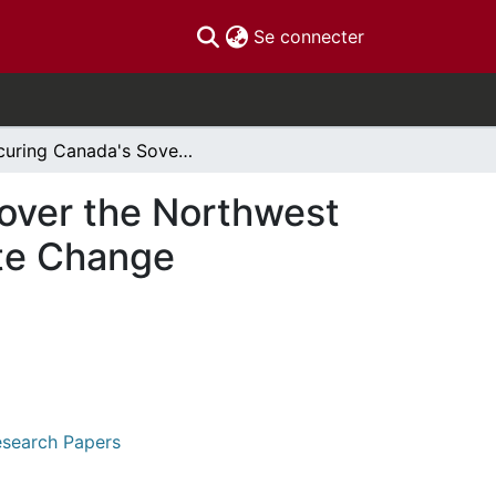
(current)
Se connecter
Securing Canada's Sovereignty and Jurisdiction over the Northwest Passage: An Academic Debate Heated by Climate Change
 over the Northwest
te Change
Research Papers