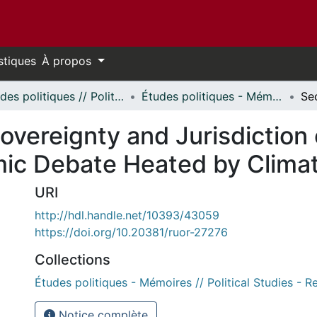
stiques
À propos
Études politiques // Political Studies
Études politiques - Mémoires // Political Studies - Research Papers
overeignty and Jurisdiction
ic Debate Heated by Clima
URI
http://hdl.handle.net/10393/43059
https://doi.org/10.20381/ruor-27276
Collections
Études politiques - Mémoires // Political Studies - 
Notice complète