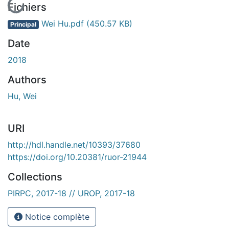
En cours de chargement...
Fichiers
Wei Hu.pdf
(450.57 KB)
Principal
Date
2018
Authors
Hu, Wei
URI
http://hdl.handle.net/10393/37680
https://doi.org/10.20381/ruor-21944
Collections
PIRPC, 2017-18 // UROP, 2017-18
Notice complète