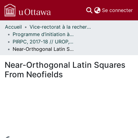
(c
Se connecter
Accueil
Vice-rectorat à la recherche // Office of the V-P, Research
Communautés
Programme d’initiation à la recherche au premier cycle (PIRPC) // Undergraduate Research Opportunity Program (UROP)
et collections
PIRPC, 2017-18 // UROP, 2017-18
Parcourir
Near-Orthogonal Latin Squares From Neofields
Statistiques
À propos
Near-Orthogonal Latin Squares
From Neofields