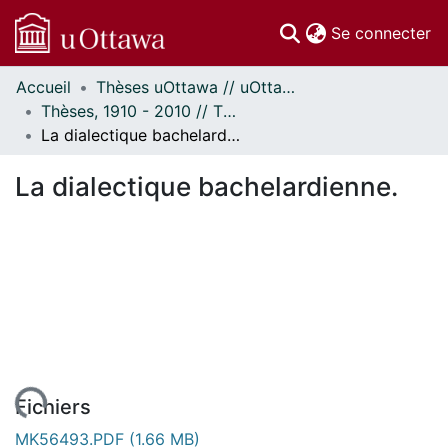
(c
Se connecter
Accueil
Thèses uOttawa // uOttawa Theses
Communautés
Thèses, 1910 - 2010 // Theses, 1910 - 2010
et collections
La dialectique bachelardienne.
Parcourir
Statistiques
La dialectique bachelardienne.
À propos
Fichiers
MK56493.PDF
(1.66 MB)