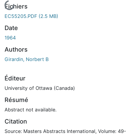
En cours de chargement...
Fichiers
EC55205.PDF
(2.5 MB)
Date
1964
Authors
Girardin, Norbert B
Éditeur
University of Ottawa (Canada)
Résumé
Abstract not available.
Citation
Source: Masters Abstracts International, Volume: 49-