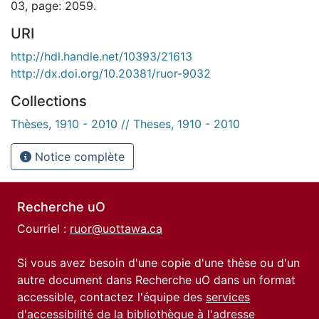
03, page: 2059.
URI
http://hdl.handle.net/10393/21613
http://dx.doi.org/10.20381/ruor-9032
Collections
Thèses, 1910 - 2010 // Theses, 1910 - 2010
Notice complète
Recherche uO
Courriel :
ruor@uottawa.ca
Si vous avez besoin d'une copie d'une thèse ou d'un
autre document dans Recherche uO dans un format
accessible, contactez l'équipe des
services
d'accessibilité de la bibliothèque
à l'adresse