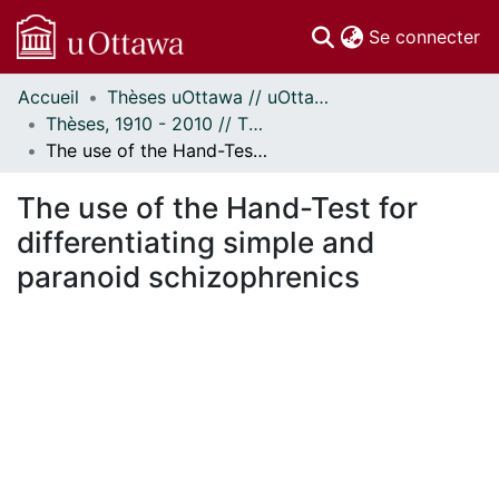
(c
Se connecter
Accueil
Thèses uOttawa // uOttawa Theses
Communautés
Thèses, 1910 - 2010 // Theses, 1910 - 2010
et collections
The use of the Hand-Test for differentiating simple and paranoid schizophrenics
Parcourir
Statistiques
The use of the Hand-Test for
À propos
differentiating simple and
paranoid schizophrenics