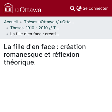
(c
Se connecter
Accueil
Thèses uOttawa // uOttawa Theses
Communautés
Thèses, 1910 - 2010 // Theses, 1910 - 2010
et collections
La fille d'en face : création romanesque et réflexion théorique.
Parcourir
Statistiques
La fille d'en face : création
À propos
romanesque et réflexion
théorique.