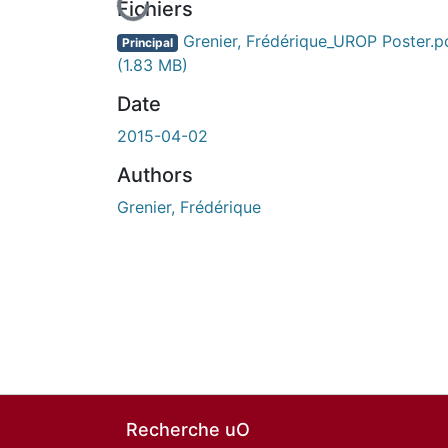
En cours de chargement...
Fichiers
Grenier, Frédérique_UROP Poster.p
Principal
(1.83 MB)
Date
2015-04-02
Authors
Grenier, Frédérique
Recherche uO