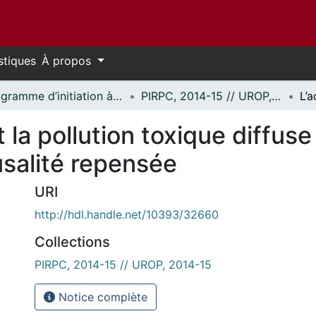
stiques
À propos
Programme d’initiation à la recherche au premier cycle (PIRPC) // Undergraduate Research Opportunity Program (UROP)
PIRPC, 2014-15 // UROP, 2014-15
et la pollution toxique diffus
usalité repensée
URI
http://hdl.handle.net/10393/32660
Collections
PIRPC, 2014-15 // UROP, 2014-15
Notice complète