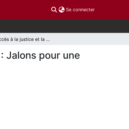
(current)
Se connecter
L’accès à la justice et la pollution toxique diffuse : Jalons pour une réflexion sur une causalité repensée
e : Jalons pour une