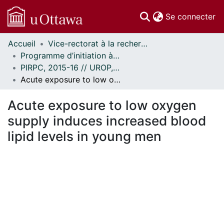
(c
Se connecter
Accueil
Vice-rectorat à la recherche // Office of the V-P, Research
Communautés
Programme d’initiation à la recherche au premier cycle (PIRPC) // Undergraduate Research Opportunity Program (UROP)
et collections
PIRPC, 2015-16 // UROP, 2015-16
Parcourir
Acute exposure to low oxygen supply induces increased blood lipid levels in young men
Statistiques
À propos
Acute exposure to low oxygen
supply induces increased blood
lipid levels in young men