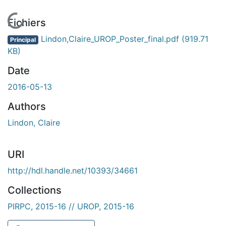
En cours de chargement...
Fichiers
Lindon,Claire_UROP_Poster_final.pdf
(919.71
Principal
KB)
Date
2016-05-13
Authors
Lindon, Claire
URI
http://hdl.handle.net/10393/34661
Collections
PIRPC, 2015-16 // UROP, 2015-16