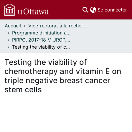
(c
Se connecter
Accueil
Vice-rectorat à la recherche // Office of the V-P, Research
Communautés
Programme d’initiation à la recherche au premier cycle (PIRPC) // Undergraduate Research Opportunity Program (UROP)
et collections
PIRPC, 2017-18 // UROP, 2017-18
Parcourir
Testing the viability of chemotherapy and vitamin E on triple negative breast cancer stem cells
Statistiques
À propos
Testing the viability of
chemotherapy and vitamin E on
triple negative breast cancer
stem cells