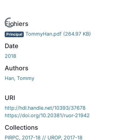
En cours de chargement...
Fichiers
TommyHan.pdf
(264.97 KB)
Principal
Date
2018
Authors
Han, Tommy
URI
http://hdl.handle.net/10393/37678
https://doi.org/10.20381/ruor-21942
Collections
PIRPC, 2017-18 // UROP, 2017-18